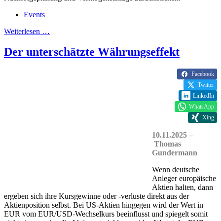
Events
Weiterlesen …
Der unterschätzte Währungseffekt
Facebook
Twitter
LinkedIn
WhatsApp
Xing
10.11.2025 –
Thomas
Gundermann
Wenn deutsche
Anleger europäische
Aktien halten, dann
ergeben sich ihre Kursgewinne oder -verluste direkt aus der
Aktienposition selbst. Bei US-Aktien hingegen wird der Wert in
EUR vom EUR/USD-Wechselkurs beeinflusst und spiegelt somit