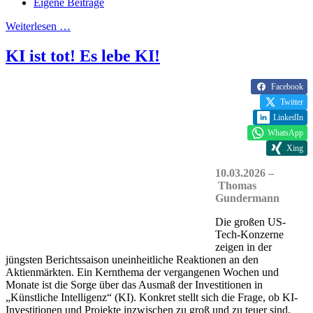
Eigene Beiträge
Weiterlesen …
KI ist tot! Es lebe KI!
Facebook
Twitter
LinkedIn
WhatsApp
Xing
10.03.2026 –
Thomas
Gundermann
Die großen US-
Tech-Konzerne
zeigen in der
jüngsten Berichtssaison uneinheitliche Reaktionen an den
Aktienmärkten. Ein Kernthema der vergangenen Wochen und
Monate ist die Sorge über das Ausmaß der Investitionen in
„Künstliche Intelligenz“ (KI). Konkret stellt sich die Frage, ob KI-
Investitionen und Projekte inzwischen zu groß und zu teuer sind,