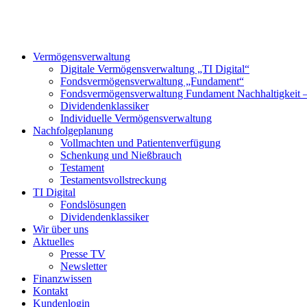
Vermögensverwaltung
Digitale Vermögensverwaltung „TI Digital“
Fondsvermögensverwaltung „Fundament“
Fondsvermögensverwaltung Fundament Nachhaltigkeit
Dividendenklassiker
Individuelle Vermögensverwaltung
Nachfolgeplanung
Vollmachten und Patientenverfügung
Schenkung und Nießbrauch
Testament
Testamentsvollstreckung
TI Digital
Fondslösungen
Dividendenklassiker
Wir über uns
Aktuelles
Presse TV
Newsletter
Finanzwissen
Kontakt
Kundenlogin