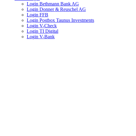
Login Bethmann Bank AG
Login Donner & Reuschel AG
Login FFB
Login Postbox Taunus Investments
Login V-Check
Login TI Digital
Login V-Bank