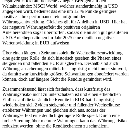
negativen Effekt auf deutsche Anleger. Bezogen auf den
Weltaktienindex MSCI World, welcher standardmäßig in USD
angegeben wird, bedeutet das eine um 12 %-Punkte geringere
positive Jahresperformance rein aufgrund der
Währungsentwicklung. Gleiches gilt für Anleihen in USD. Hier hat
der negative Währungseffekt die positiven originären
Anleiherenditen sogar übertroffen, sodass die an sich gut gelaufenen
USD-Anleihepositionen im Jahr 2025 eine deutlich negative
Wertentwicklung in EUR aufweisen.
Über einen längeren Zeitraum spielt die Wechselkursentwicklung
eine geringere Rolle, da sich historisch gesehen die Phasen eines
steigenden und fallenden EUR ausgleichen. Deshalb sind auch
Währungsabsicherungen mittel- bis langfristig nicht immer sinnvoll,
da damit zwar kurzfristig größere Schwankungen abgefedert werden
können, doch auf längere Sicht die Rendite gemindert wird.
Zusammenfassend lässt sich festhalten, dass kurzfristig das
Währungsrisiko nicht zu unterschätzen ist und einen erheblichen
Einfluss auf die tatsächliche Rendite in EUR hat. Langfristig
wiederholen sich Zyklen steigender und fallender Wechselkurse
etablierter Währungen und gleichen sich aus, sodass der
Währungseffekt eine deutlich geringere Rolle spielt. Durch eine
breite Streuung über mehrere Währungen kann das Währungsrisiko
reduziert werden, ohne die Renditechancen zu schmälern.