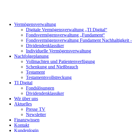
Vermögensverwaltung
Digitale Vermögensverwaltung „TI Digital“
Fondsvermögensverwaltung „Fundament“
Fondsvermögensverwaltung Fundament Nachhaltigkeit
Dividendenklassiker
Individuelle Vermögensverwaltung
Nachfolgeplanung
Vollmachten und Patientenverfügung
Schenkung und Nießbrauch
Testament
Testamentsvollstreckung
TI Digital
Fondslösungen
Dividendenklassiker
Wir über uns
Aktuelles
Presse TV
Newsletter
Finanzwissen
Kontakt
Kundenlogin