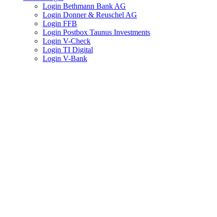
Login Bethmann Bank AG
Login Donner & Reuschel AG
Login FFB
Login Postbox Taunus Investments
Login V-Check
Login TI Digital
Login V-Bank
Einfach gut vors
Alter und Ernstfall optimal regeln