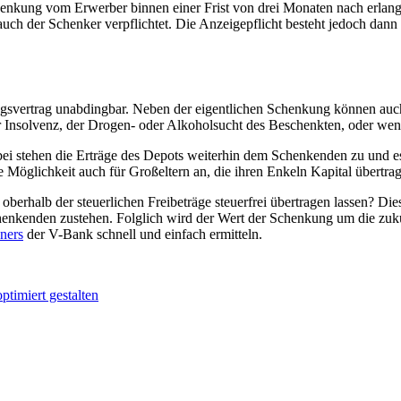
henkung vom Erwerber binnen einer Frist von drei Monaten nach erlan
uch der Schenker verpflichtet. Die Anzeigepflicht besteht jedoch dann n
ngsvertrag unabdingbar. Neben der eigentlichen Schenkung können auc
 Insolvenz, der Drogen- oder Alkoholsucht des Beschenkten, oder wenn d
rbei stehen die Erträge des Depots weiterhin dem Schenkenden zu und e
e Möglichkeit auch für Großeltern an, die ihren Enkeln Kapital übertr
rhalb der steuerlichen Freibeträge steuerfrei übertragen lassen? Dies
enkenden zustehen. Folglich wird der Wert der Schenkung um die zukün
ners
der V-Bank schnell und einfach ermitteln.
timiert gestalten