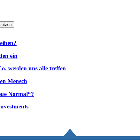
setzen
leiben?
den ein
. werden uns alle treffen
egen Mensch
Neue Normal“?
Investments