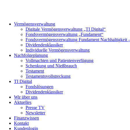
Vermögensverwaltung
Digitale Vermögensverwaltung „TI Digital“
Fondsvermögensverwaltung „Fundament“
Fondsvermögensverwaltung Fundament Nachhaltigkeit
Dividendenklassiker
Individuelle Vermögensverwaltung
Nachfolgeplanung
Vollmachten und Patientenverfügung
Schenkung und Nießbrauch
Testament
Testamentsvollstreckung
TI Digital
Fondslösungen
Dividendenklassiker
Wir über uns
Aktuelles
Presse TV
Newsletter
Finanzwissen
Kontakt
Kundenlogin