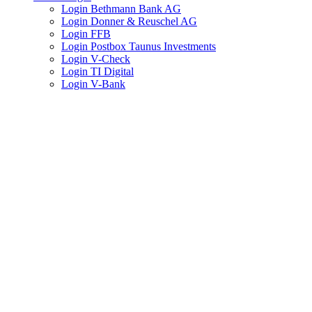
Login Bethmann Bank AG
Login Donner & Reuschel AG
Login FFB
Login Postbox Taunus Investments
Login V-Check
Login TI Digital
Login V-Bank