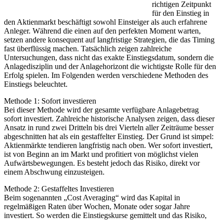
richtigen Zeitpunkt
für den Einstieg in
den Aktienmarkt beschäftigt sowohl Einsteiger als auch erfahrene
Anleger. Während die einen auf den perfekten Moment warten,
setzen andere konsequent auf langfristige Strategien, die das Timing
fast überflüssig machen. Tatsächlich zeigen zahlreiche
Untersuchungen, dass nicht das exakte Einstiegsdatum, sondern die
Anlagedisziplin und der Anlagehorizont die wichtigste Rolle für den
Erfolg spielen. Im Folgenden werden verschiedene Methoden des
Einstiegs beleuchtet.
Methode 1: Sofort investieren
Bei dieser Methode wird der gesamte verfügbare Anlagebetrag
sofort investiert. Zahlreiche historische Analysen zeigen, dass dieser
Ansatz in rund zwei Dritteln bis drei Vierteln aller Zeiträume besser
abgeschnitten hat als ein gestaffelter Einstieg. Der Grund ist simpel:
Aktienmärkte tendieren langfristig nach oben. Wer sofort investiert,
ist von Beginn an im Markt und profitiert von möglichst vielen
Aufwärtsbewegungen. Es besteht jedoch das Risiko, direkt vor
einem Abschwung einzusteigen.
Methode 2: Gestaffeltes Investieren
Beim sogenannten „Cost Averaging“ wird das Kapital in
regelmäßigen Raten über Wochen, Monate oder sogar Jahre
investiert. So werden die Einstiegskurse gemittelt und das Risiko,