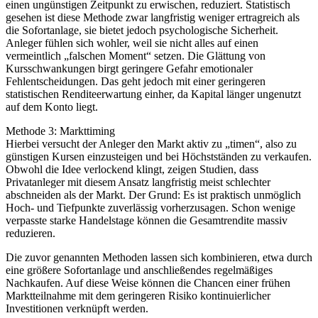
einen ungünstigen Zeitpunkt zu erwischen, reduziert. Statistisch
gesehen ist diese Methode zwar langfristig weniger ertragreich als
die Sofortanlage, sie bietet jedoch psychologische Sicherheit.
Anleger fühlen sich wohler, weil sie nicht alles auf einen
vermeintlich „falschen Moment“ setzen. Die Glättung von
Kursschwankungen birgt geringere Gefahr emotionaler
Fehlentscheidungen. Das geht jedoch mit einer geringeren
statistischen Renditeerwartung einher, da Kapital länger ungenutzt
auf dem Konto liegt.
Methode 3: Markttiming
Hierbei versucht der Anleger den Markt aktiv zu „timen“, also zu
günstigen Kursen einzusteigen und bei Höchstständen zu verkaufen.
Obwohl die Idee verlockend klingt, zeigen Studien, dass
Privatanleger mit diesem Ansatz langfristig meist schlechter
abschneiden als der Markt. Der Grund: Es ist praktisch unmöglich
Hoch- und Tiefpunkte zuverlässig vorherzusagen. Schon wenige
verpasste starke Handelstage können die Gesamtrendite massiv
reduzieren.
Die zuvor genannten Methoden lassen sich kombinieren, etwa durch
eine größere Sofortanlage und anschließendes regelmäßiges
Nachkaufen. Auf diese Weise können die Chancen einer frühen
Marktteilnahme mit dem geringeren Risiko kontinuierlicher
Investitionen verknüpft werden.