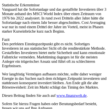
Statistische Erkenntnisse
Vanguard hat die Sofortanlage und das gestaffelte Investieren über 3
Monate anhand des MSCI World Index über einen Zeitraum von
1976 bis 2022 analysiert. In rund zwei Dritteln aller Jahre hätte die
Sofortanlage nach einem Jahr besser abgeschnitten. Cost Averaging
war nur in rund einem Drittel der Jahre im Vorteil, meist in Phasen
starker Kurseinbrüche kurz nach Beginn.
Fazit
Den perfekten Einstiegszeitpunkt gibt es nicht. Sofortiges
Investieren ist aus statistischer Sicht oft die renditestärkste Methode.
Gestaffeltes Investieren bietet mehr Sicherheit und kann emotionale
Fallstricke vermeiden. Markttiming dagegen ist für die meisten
Anleger ein trügerischer Ansatz und führt oft zu schlechteren
Ergebnissen.
Wer langfristig Vermögen aufbauen möchte, sollte daher weniger
Energie in das Suchen nach dem richtigen Zeitpunkt investieren und
stattdessen konsequent investiert bleiben. Am Ende gilt die alte
Börsenweisheit: Zeit im Markt schlägt das Timing des Marktes.
Diesen Beitrag finden Sie auch auf
www.finanzwelt.de
.
Sofern Sie hierzu Fragen haben oder Beratungsbedarf besteht,
freuen wir uns auf Ihre Anfragen.