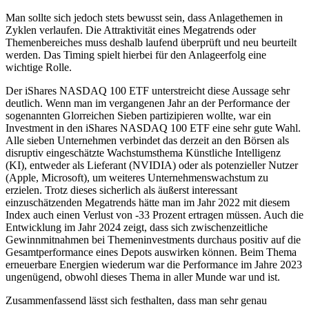
Man sollte sich jedoch stets bewusst sein, dass Anlagethemen in
Zyklen verlaufen. Die Attraktivität eines Megatrends oder
Themenbereiches muss deshalb laufend überprüft und neu beurteilt
werden. Das Timing spielt hierbei für den Anlageerfolg eine
wichtige Rolle.
Der iShares NASDAQ 100 ETF unterstreicht diese Aussage sehr
deutlich. Wenn man im vergangenen Jahr an der Performance der
sogenannten Glorreichen Sieben partizipieren wollte, war ein
Investment in den iShares NASDAQ 100 ETF eine sehr gute Wahl.
Alle sieben Unternehmen verbindet das derzeit an den Börsen als
disruptiv eingeschätzte Wachstumsthema Künstliche Intelligenz
(KI), entweder als Lieferant (NVIDIA) oder als potenzieller Nutzer
(Apple, Microsoft), um weiteres Unternehmenswachstum zu
erzielen. Trotz dieses sicherlich als äußerst interessant
einzuschätzenden Megatrends hätte man im Jahr 2022 mit diesem
Index auch einen Verlust von -33 Prozent ertragen müssen. Auch die
Entwicklung im Jahr 2024 zeigt, dass sich zwischenzeitliche
Gewinnmitnahmen bei Themeninvestments durchaus positiv auf die
Gesamtperformance eines Depots auswirken können. Beim Thema
erneuerbare Energien wiederum war die Performance im Jahre 2023
ungenügend, obwohl dieses Thema in aller Munde war und ist.
Zusammenfassend lässt sich festhalten, dass man sehr genau