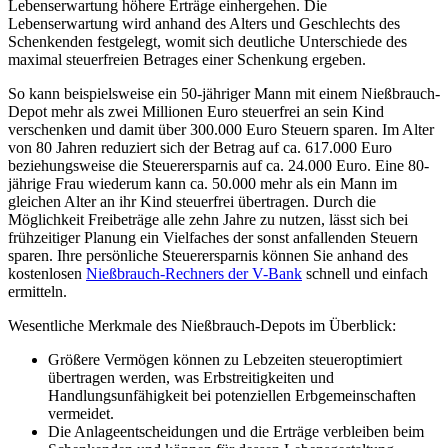
Lebenserwartung höhere Erträge einhergehen. Die
Lebenserwartung wird anhand des Alters und Geschlechts des
Schenkenden festgelegt, womit sich deutliche Unterschiede des
maximal steuerfreien Betrages einer Schenkung ergeben.
So kann beispielsweise ein 50-jähriger Mann mit einem Nießbrauch-
Depot mehr als zwei Millionen Euro steuerfrei an sein Kind
verschenken und damit über 300.000 Euro Steuern sparen. Im Alter
von 80 Jahren reduziert sich der Betrag auf ca. 617.000 Euro
beziehungsweise die Steuerersparnis auf ca. 24.000 Euro. Eine 80-
jährige Frau wiederum kann ca. 50.000 mehr als ein Mann im
gleichen Alter an ihr Kind steuerfrei übertragen. Durch die
Möglichkeit Freibeträge alle zehn Jahre zu nutzen, lässt sich bei
frühzeitiger Planung ein Vielfaches der sonst anfallenden Steuern
sparen. Ihre persönliche Steuerersparnis können Sie anhand des
kostenlosen
Nießbrauch-Rechners der V-Bank
schnell und einfach
ermitteln.
Wesentliche Merkmale des Nießbrauch-Depots im Überblick:
Größere Vermögen können zu Lebzeiten steueroptimiert
übertragen werden, was Erbstreitigkeiten und
Handlungsunfähigkeit bei potenziellen Erbgemeinschaften
vermeidet.
Die Anlageentscheidungen und die Erträge verbleiben beim