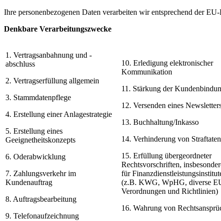
Ihre personenbezogenen Daten verarbeiten wir entsprechend der 
Denkbare Verarbeitungszwecke
1. Vertragsanbahnung und -
10. Erledigung elektronischer
abschluss
Kommunika­tion
2. Vertragserfüllung allgemein
11. Stärkung der Kundenbindu
3. Stammdatenpflege
12. Versenden eines Newsletter
4. Erstellung einer Anlagestrategie
13. Buchhaltung/Inkasso
5. Erstellung eines
14. Verhinderung von Straftaten
Geeignetheitskonzepts
15. Erfüllung übergeordneter
6. Oderabwicklung
Rechts­vorschriften, insbesonder
7. Zahlungsverkehr im
für Finanzdienstleistungsinstitut
Kundenauftrag
(z.B. KWG, WpHG, diverse E
Verordnungen und Richtlinien)
8. Auftragsbearbeitung
16. Wahrung von Rechtsansprü
9. Telefonaufzeichnung