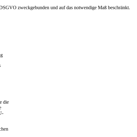
EU-DSGVO zweckgebunden und auf das notwendige Maß beschränkt.
ng
s
e die
e
U-
chen