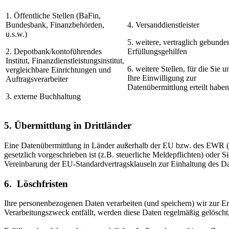
1. Öffentliche Stellen (BaFin,
Bundesbank, Finanz­behörden,
4. Versanddienstleister
u.s.w.)
5. weitere, vertraglich gebunde
2. Depotbank/kontoführendes
Erfüllungsgehilfen
Institut, Finanzdienstleistungsinstitut,
6. weitere Stellen, für die Sie u
vergleichbare Einrichtungen und
Ihre Einwilligung zur
Auftragsverarbeiter
Datenübermittlung erteilt haben
3. externe Buchhaltung
5. Übermittlung in Drittländer
Eine Datenübermittlung in Länder außerhalb der EU bzw. des EWR (sog.
gesetzlich vorgeschrieben ist (z.B. steuerliche Meldepflichten) oder Si
Vereinbarung der EU-Standardvertragsklauseln zur Einhaltung des Dat
6. Löschfristen
Ihre personenbezogenen Daten verarbeiten (und speichern) wir zur Er
Verarbeitungszweck entfällt, werden diese Daten regelmäßig gelöscht, 