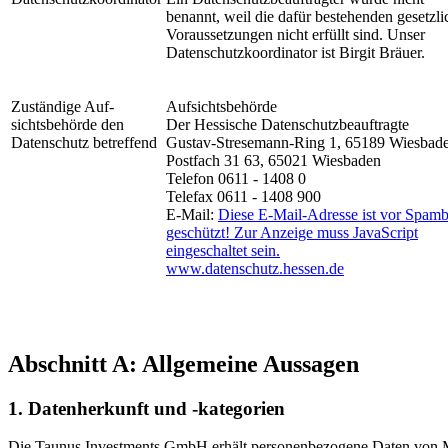
benannt, weil die dafür bestehenden gesetzl
Voraussetzungen nicht erfüllt sind. Unser
Datenschutzkoordinator ist Birgit Bräuer.
Zuständige Auf­
Aufsichtsbehörde
sichtsbehörde den
Der Hessische Datenschutzbeauftragte
Datenschutz betreffend
Gustav-Stresemann-Ring 1, 65189 Wiesbad
Postfach 31 63, 65021 Wiesbaden
Telefon 0611 - 1408 0
Telefax 0611 - 1408 900
E-Mail:
Diese E-Mail-Adresse ist vor Spamb
geschützt! Zur Anzeige muss JavaScript
eingeschaltet sein.
www.datenschutz.hessen.de
Abschnitt A: Allgemeine Aussagen
1. Datenherkunft und -kategorien
Die Taunus Investments GmbH erhält personenbezogene Daten von Ma