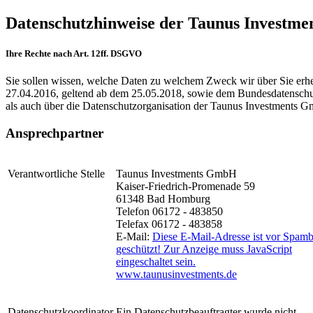
Datenschutzhinweise der Taunus Investm
Ihre Rechte nach Art. 12ff. DSGVO
Sie sollen wissen, welche Daten zu welchem Zweck wir über Sie er
27.04.2016, geltend ab dem 25.05.2018, sowie dem Bundesdatenschu
als auch über die Datenschutzorganisation der Taunus Investments 
Ansprechpartner
Verantwortliche Stelle
Taunus Investments GmbH
Kaiser-Friedrich-Promenade 59
61348 Bad Homburg
Telefon 06172 - 483850
Telefax 06172 - 483858
E-Mail:
Diese E-Mail-Adresse ist vor Spamb
geschützt! Zur Anzeige muss JavaScript
eingeschaltet sein.
www.taunusinvestments.de
Datenschutzkoordinator
Ein Datenschutzbeauftragter wurde nicht