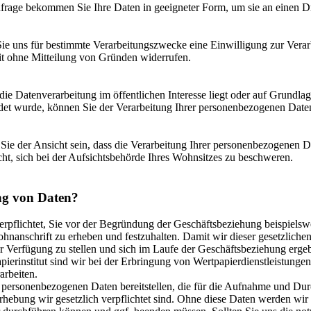
rage bekommen Sie Ihre Daten in geeigneter Form, um sie an einen Dri
e uns für bestimmte Verarbeitungszwecke eine Einwilligung zur Verarb
it ohne Mitteilung von Gründen widerrufen.
die Datenverarbeitung im öffentlichen Interesse liegt oder auf Grundla
det wurde, können Sie der Verarbeitung Ihrer personenbezogenen Date
 Sie der Ansicht sein, dass die Verarbeitung Ihrer personen­bezogenen
ht, sich bei der Aufsichtsbehörde Ihres Wohnsitzes zu beschweren.
ung von Daten?
rpflichtet, Sie vor der Begründung der Geschäftsbeziehung beispielswe
hnanschrift zu erheben und festzuhalten. Damit wir dieser gesetzlic
 Verfügung zu stellen und sich im Laufe der Geschäftsbeziehung erge
apierinstitut sind wir bei der Erbringung von Wertpapierdienstleistung
arbeiten.
personenbezogenen Daten bereitstellen, die für die Aufnahme und Dur
Erhebung wir gesetzlich verpflichtet sind. Ohne diese Daten werden wi