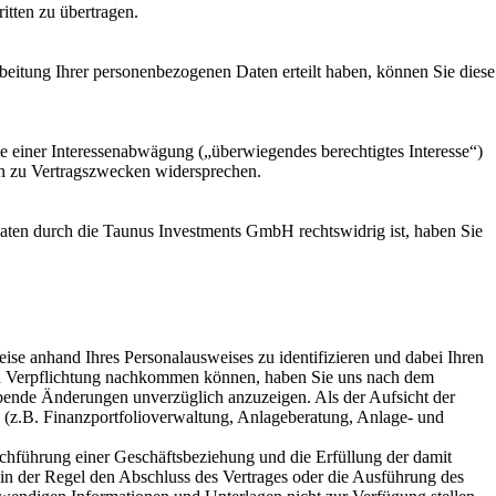
tten zu übertragen.
eitung Ihrer personenbezogenen Daten erteilt haben, können Sie diese
ge einer Interessenabwägung („überwiegendes berechtigtes Interesse“)
n zu Vertragszwecken widersprechen.
 Daten durch die Taunus Investments GmbH rechtswidrig ist, haben Sie
ise anhand Ihres Personalausweises zu identifizieren und dabei Ihren
hen Verpflichtung nachkommen können, haben Sie uns nach dem
bende Änderungen unverzüglich anzuzeigen. Als der Aufsicht der
en (z.B. Finanzportfolioverwaltung, Anlageberatung, Anlage- und
chführung einer Geschäftsbeziehung und die Erfüllung der damit
r in der Regel den Abschluss des Vertrages oder die Ausführung des