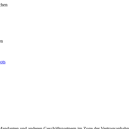
ichen
en
ots
ndanten und anderen Geschäftspartnern im Zuge der Vertragsanbahnun