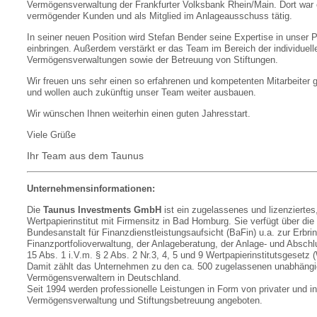
Vermögensverwaltung der Frankfurter Volksbank Rhein/Main. Dort war 
vermögender Kunden und als Mitglied im Anlageausschuss tätig.
In seiner neuen Position wird Stefan Bender seine Expertise in unser
einbringen. Außerdem verstärkt er das Team im Bereich der individuell
Vermögensverwaltungen sowie der Betreuung von Stiftungen.
Wir freuen uns sehr einen so erfahrenen und kompetenten Mitarbeiter
und wollen auch zukünftig unser Team weiter ausbauen
.
Wir wünschen Ihnen weiterhin einen guten Jahresstart.
Viele Grüße
Ihr Team aus dem Taunus
Unternehmensinformationen:
Die
Taunus Investments GmbH
ist ein zugelassenes und lizenzierte
Wertpapierinstitut mit Firmensitz in Bad Homburg. Sie verfügt über die
Bundesanstalt für Finanzdienstleistungsaufsicht (BaFin) u.a. zur Erbri
Finanzportfolioverwaltung, der Anlageberatung, der Anlage- und Absch
15 Abs. 1 i.V.m. § 2 Abs. 2 Nr.3, 4, 5 und 9 Wertpapierinstitutsgesetz 
Damit zählt das Unternehmen zu den ca. 500 zugelassenen unabhäng
Vermögensverwaltern in Deutschland.
Seit 1994 werden professionelle Leistungen in Form von privater und ins
Vermögensverwaltung und Stiftungsbetreuung angeboten.